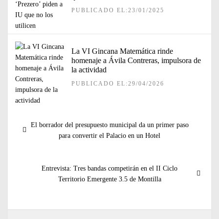
PUBLICADO EL:23/01/2025
La VI Gincana Matemática rinde
homenaje a Ávila Contreras, impulsora de
la actividad
PUBLICADO EL:29/04/2026
Navegación
Entrada
El borrador del presupuesto municipal da un primer paso
de
anterior:
para convertir el Palacio en un Hotel
entradas
Entrada
Entrevista: Tres bandas competirán en el II Ciclo
siguiente:
Territorio Emergente 3.5 de Montilla