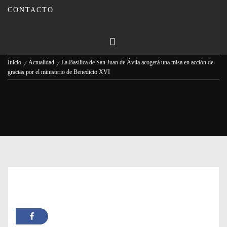
Benedicto XVI
CONTACTO
Publicado en
11/01/2023
Por
Carmina Leiva
Inicio
Actualidad
La Basílica de San Juan de Ávila acogerá una misa en acción de
gracias por el ministerio de Benedicto XVI