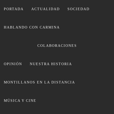
Ir
al
PORTADA
ACTUALIDAD
SOCIEDAD
contenido
HABLANDO CON CARMINA
CARMINA LEIVA
COLABORACIONES
OPINIÓN
NUESTRA HISTORIA
MONTILLANOS EN LA DISTANCIA
La Basílica de San Juan de Ávila
MÚSICA Y CINE
acogerá una misa en acción de
gracias por el ministerio de