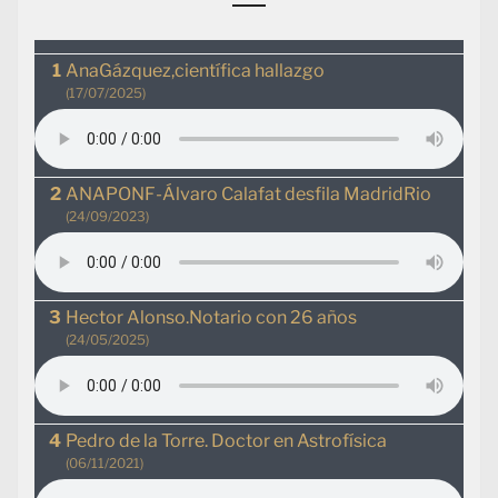
AnaGázquez,científica hallazgo
(17/07/2025)
ANAPONF-Álvaro Calafat desfila MadridRio
(24/09/2023)
Hector Alonso.Notario con 26 años
(24/05/2025)
Pedro de la Torre. Doctor en Astrofísica
(06/11/2021)