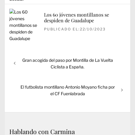
Los 60 jóvenes montillanos se
despiden de Guadalupe
PUBLICADO EL:22/10/2023
Navegación
Entrada
Gran acogida del paso por Montilla de La Vuelta
de
anterior:
Ciclista a España.
entradas
Entrada
El futbolista montillano Antonio Moyano ficha por
siguiente:
el CF Fuenlabrada
Hablando con Carmina