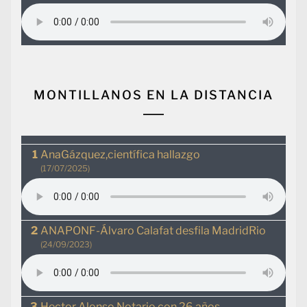
MONTILLANOS EN LA DISTANCIA
AnaGázquez,científica hallazgo
(17/07/2025)
ANAPONF-Álvaro Calafat desfila MadridRio
(24/09/2023)
Hector Alonso.Notario con 26 años