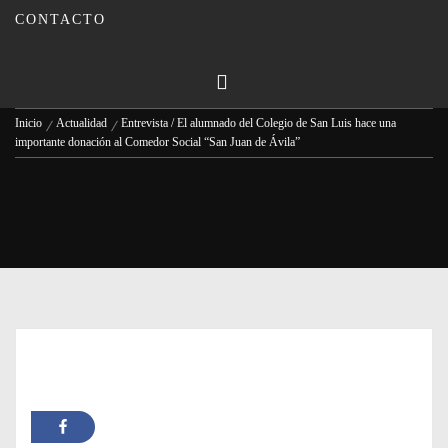
Social “San Juan de Ávila”
CONTACTO
Publicado en
19/12/2023
Por
Carmina Leiva
Inicio
Actualidad
Entrevista / El alumnado del Colegio de San Luis hace una
importante donación al Comedor Social “San Juan de Ávila”