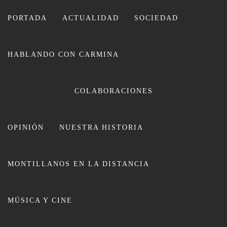
Ir
al
PORTADA
ACTUALIDAD
SOCIEDAD
contenido
HABLANDO CON CARMINA
CARMINA LEIVA
COLABORACIONES
OPINIÓN
NUESTRA HISTORIA
MONTILLANOS EN LA DISTANCIA
Entrevista / El alumnado del
MÚSICA Y CINE
Colegio de San Luis hace una
importante donación al Comedor