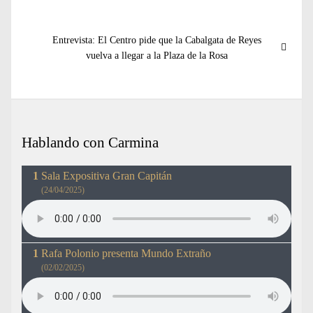
entradas
Entrada
Entrevista: El Centro pide que la Cabalgata de Reyes
siguiente:
vuelva a llegar a la Plaza de la Rosa
Hablando con Carmina
Sala Expositiva Gran Capitán
(24/04/2025)
Rafa Polonio presenta Mundo Extraño
(02/02/2025)