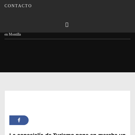
CONTACTO
Publicado en
19/07/2023
Por
Carmina Leiva
Inicio
Actualidad
«Entre pedales y caminos» nuevas rutas para caminar y pedalear
en Montilla