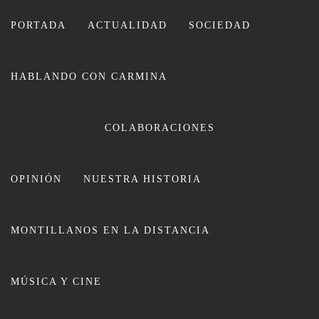
Ir
al
PORTADA
ACTUALIDAD
SOCIEDAD
contenido
HABLANDO CON CARMINA
CARMINA LEIVA
COLABORACIONES
OPINIÓN
NUESTRA HISTORIA
MONTILLANOS EN LA DISTANCIA
«Entre pedales y caminos» nuevas
MÚSICA Y CINE
rutas para caminar y pedalear en
Montilla