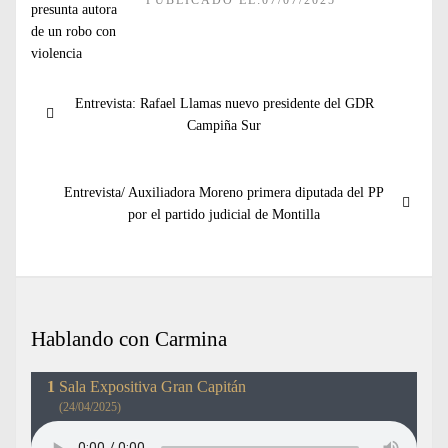
PUBLICADO EL:07/07/2025
Navegación
Entrada
Entrevista: Rafael Llamas nuevo presidente del GDR
de
anterior:
Campiña Sur
entradas
Entrada
Entrevista/ Auxiliadora Moreno primera diputada del PP
siguiente:
por el partido judicial de Montilla
Hablando con Carmina
Sala Expositiva Gran Capitán
(24/04/2025)