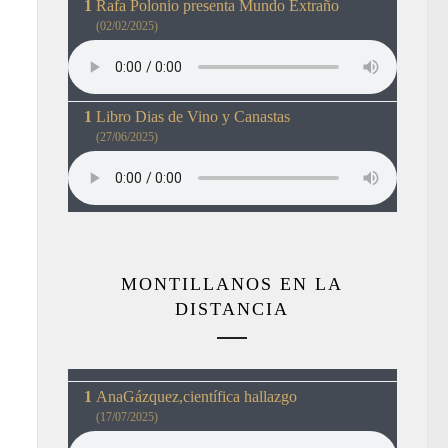
Rafa Polonio presenta Mundo Extraño
(02/02/2025)
Libro Dias de Vino y Canastas
(27/06/2025)
MONTILLANOS EN LA
DISTANCIA
AnaGázquez,científica hallazgo
(17/07/2025)