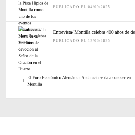
PUBLICADO EL:04/09/2025
Entrevista/ Montilla celebra 400 años de d
PUBLICADO EL:12/06/2025
Navegación
Entrada
El Foro Económico Alemán en Andalucía se da a conocer en
de
anterior:
Montilla
entradas