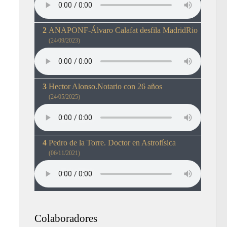
ANAPONF-Álvaro Calafat desfila MadridRio
(24/09/2023)
Hector Alonso.Notario con 26 años
(24/05/2025)
Pedro de la Torre. Doctor en Astrofísica
(06/11/2021)
Colaboradores