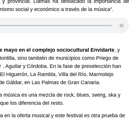
l y provincial. Llamas ha destacado la importancia de
amismo social y económico a través de la música”.
 mayo en el complejo sociocultural Envidarte
, y
Montilla, sino también de municipios como Priego de
r ,
Aguilar y
Córdoba. E
n la fase de preselección
han
El Higuerón
, La Rambla, Villa del Río, Marmolejo
 de
Gáldar, en Las Palmas de Gran Canaria.
ya música es
una mezcla de rock, blues, swing, ska y
ue los diferencia del resto.
en la oferta musical y este festival es otra prueba de