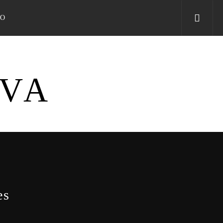
TO
IVA
es