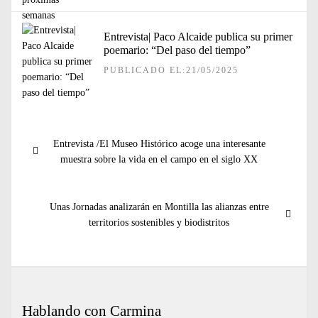
Entrevista| Paco Alcaide publica su primer
poemario: “Del paso del tiempo”
PUBLICADO EL:21/05/2025
Navegación
Entrada
Entrevista /El Museo Histórico acoge una interesante
de
anterior:
muestra sobre la vida en el campo en el siglo XX
entradas
Entrada
Unas Jornadas analizarán en Montilla las alianzas entre
siguiente:
territorios sostenibles y biodistritos
Hablando con Carmina