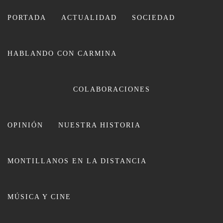
Ir
al
PORTADA
ACTUALIDAD
SOCIEDAD
contenido
HABLANDO CON CARMINA
CARMINA LEIVA
COLABORACIONES
OPINIÓN
NUESTRA HISTORIA
MONTILLANOS EN LA DISTANCIA
El PP pide al Gobierno el estudio
MÚSICA Y CINE
necesario para que paren los trenes
de viajeros en Montilla