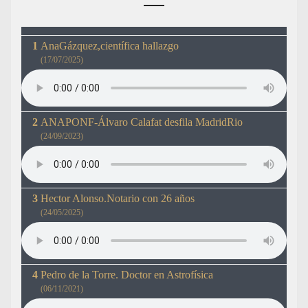
AnaGázquez,científica hallazgo
(17/07/2025)
ANAPONF-Álvaro Calafat desfila MadridRio
(24/09/2023)
Hector Alonso.Notario con 26 años
(24/05/2025)
Pedro de la Torre. Doctor en Astrofísica
(06/11/2021)