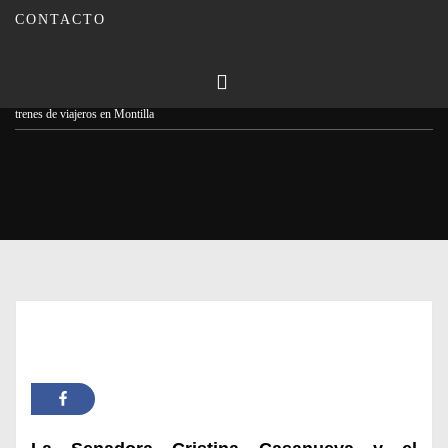
CONTACTO
Publicado en
20/05/2024
Por
Carmina Leiva
Inicio
Actualidad
El PP pide al Gobierno el estudio necesario para que paren los
trenes de viajeros en Montilla