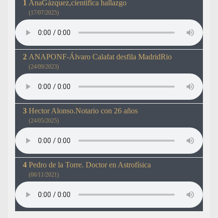
AnaGázquez,científica hallazgo
(17/07/2025)
ANAPONF-Álvaro Calafat desfila MadridRio
(24/09/2023)
Hector Alonso.Notario con 26 años
(24/05/2025)
Pedro de la Torre. Doctor en Astrofísica
(06/11/2021)