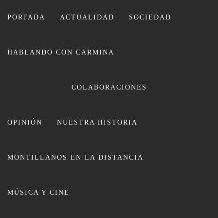
Ir
al
PORTADA
ACTUALIDAD
SOCIEDAD
contenido
HABLANDO CON CARMINA
CARMINA LEIVA
COLABORACIONES
OPINIÓN
NUESTRA HISTORIA
MONTILLANOS EN LA DISTANCIA
Comienzan las excavaciones para
MÚSICA Y CINE
recuperar el Castillo de Montilla
con el 1,5 por ciento Cultural