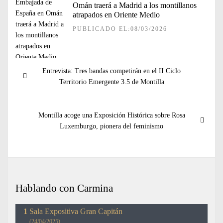
Omán traerá a Madrid a los montillanos
atrapados en Oriente Medio
PUBLICADO EL:08/03/2026
Navegación
Entrada
Entrevista: Tres bandas competirán en el II Ciclo
de
anterior:
Territorio Emergente 3.5 de Montilla
entradas
Entrada
Montilla acoge una Exposición Histórica sobre Rosa
siguiente:
Luxemburgo, pionera del feminismo
Hablando con Carmina
Sala Expositiva Gran Capitán
(24/04/2025)