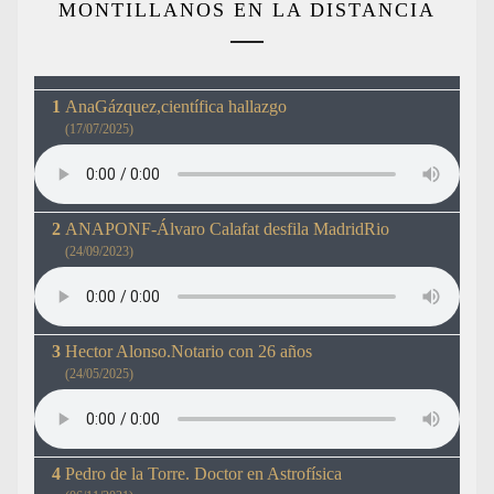
MONTILLANOS EN LA DISTANCIA
AnaGázquez,científica hallazgo
(17/07/2025)
ANAPONF-Álvaro Calafat desfila MadridRio
(24/09/2023)
Hector Alonso.Notario con 26 años
(24/05/2025)
Pedro de la Torre. Doctor en Astrofísica