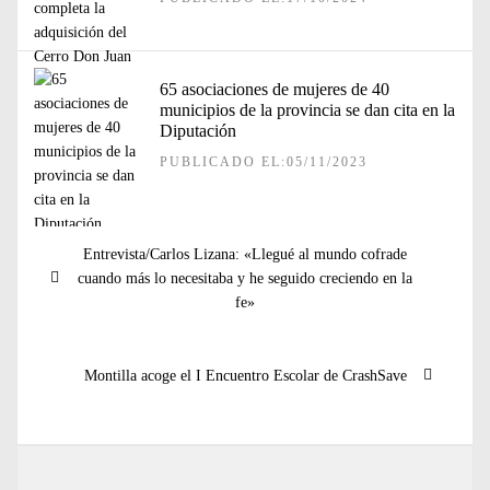
65 asociaciones de mujeres de 40
municipios de la provincia se dan cita en la
Diputación
PUBLICADO EL:05/11/2023
Navegación
Entrada
Entrevista/Carlos Lizana: «Llegué al mundo cofrade
de
anterior:
cuando más lo necesitaba y he seguido creciendo en la
entradas
fe»
Entrada
Montilla acoge el I Encuentro Escolar de CrashSave
siguiente: