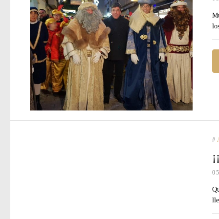
Mu
lo
#
¡
0
Qu
ll