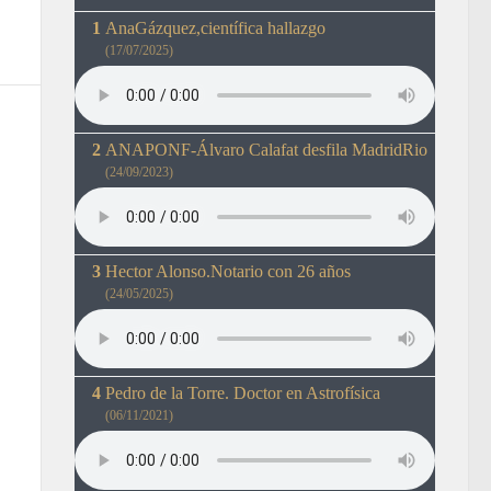
AnaGázquez,científica hallazgo
(17/07/2025)
ANAPONF-Álvaro Calafat desfila MadridRio
(24/09/2023)
Hector Alonso.Notario con 26 años
(24/05/2025)
Pedro de la Torre. Doctor en Astrofísica
(06/11/2021)