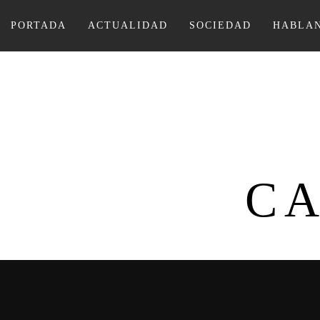
Ir
al
PORTADA
ACTUALIDAD
SOCIEDAD
HABLAN
contenido
CA